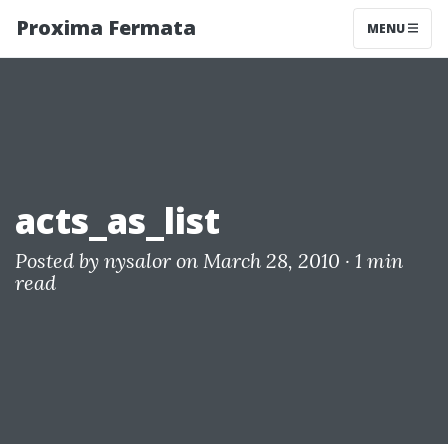
Proxima Fermata
MENU
acts_as_list
Posted by
nysalor
on March 28, 2010 ·
1 min
read