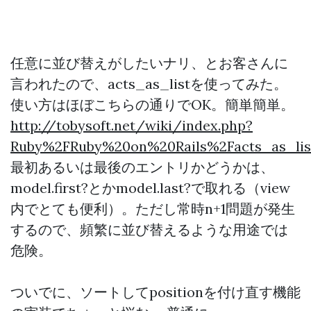
任意に並び替えがしたいナリ、とお客さんに
言われたので、acts_as_listを使ってみた。
使い方はほぼこちらの通りでOK。簡単簡単。
http://tobysoft.net/wiki/index.php?
Ruby%2FRuby%20on%20Rails%2Facts_as_lis
最初あるいは最後のエントリかどうかは、
model.first?とかmodel.last?で取れる（view
内でとても便利）。ただし常時n+1問題が発生
するので、頻繁に並び替えるような用途では
危険。
ついでに、ソートしてpositionを付け直す機能