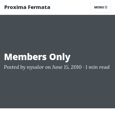
Proxima Fermata
MENU
Members Only
Posted by
nysalor
on June 15, 2010 ·
1 min read