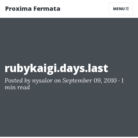
Proxima Fermata
MENU
rubykaigi.days.last
Posted by
nysalor
on September 09, 2010 ·
1
min read