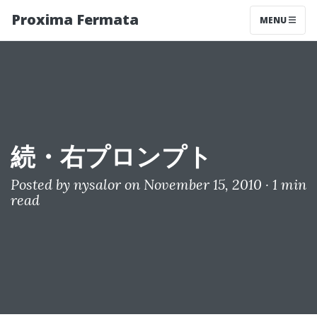
Proxima Fermata
MENU
続・右プロンプト
Posted by
nysalor
on November 15, 2010 ·
1 min
read