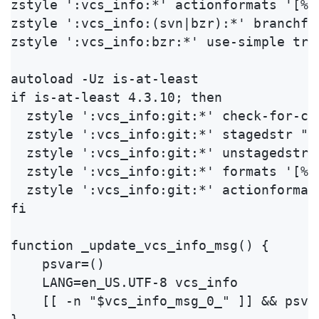
zstyle ':vcs_info:*' actionformats '[%b|
zstyle ':vcs_info:(svn|bzr):*' branchfor
zstyle ':vcs_info:bzr:*' use-simple true
autoload -Uz is-at-least

if is-at-least 4.3.10; then

  zstyle ':vcs_info:git:*' check-for-cha
  zstyle ':vcs_info:git:*' stagedstr "+"
  zstyle ':vcs_info:git:*' unstagedstr "
  zstyle ':vcs_info:git:*' formats '[%b[
  zstyle ':vcs_info:git:*' actionformats
fi

function _update_vcs_info_msg() {

    psvar=()

    LANG=en_US.UTF-8 vcs_info

    [[ -n "$vcs_info_msg_0_" ]] && psva