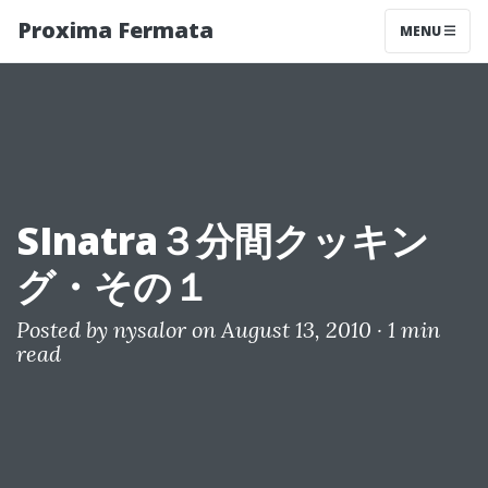
Proxima Fermata
MENU
SInatra３分間クッキン
グ・その１
Posted by
nysalor
on August 13, 2010 ·
1 min
read