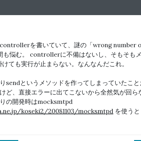
trollerを書いていて、謎の「wrong number of a
何時間も悩む。 controllerに不備はないし、そもそ
rを仕掛けても実行が止まらない。なんなんだこれ。
りsendというメソッドを作ってしまっていたこと
けど、直接エラーに出てこないから全然気が回らな
の開発時はmocksmtpd
na.ne.jp/koseki2/20081103/mocksmtpd
を使うと